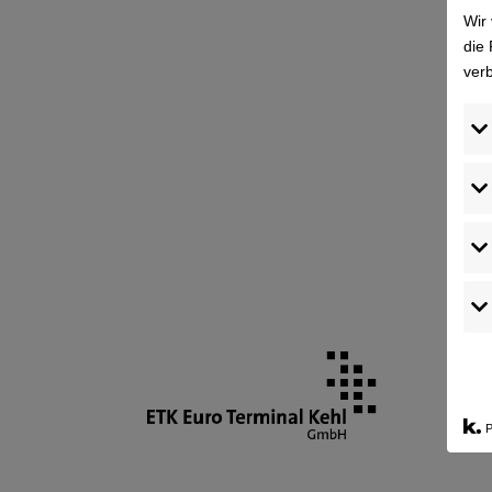
Wir
die 
ver
P