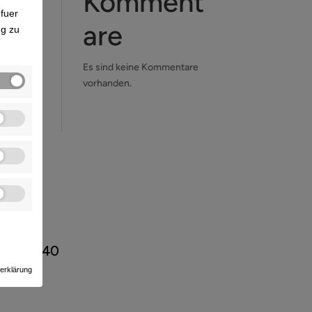
Komment
fuer
are
ng zu
Es sind keine Kommentare
vorhanden.
/ 89 88 40
erklärung