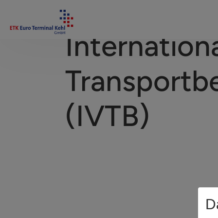
Internation
Transportb
(IVTB)
D